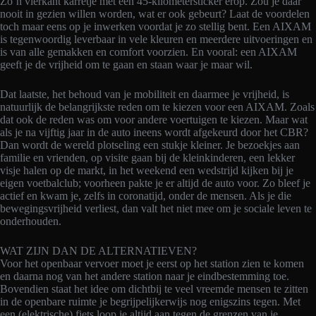
Zo’n vierkant karretje met een 45-kilometersticker erop. Zou je daar
nooit in gezien willen worden, wat er ook gebeurt? Laat de voordelen
toch maar eens op je inwerken voordat je zo stellig bent. Een AIXAM
is tegenwoordig leverbaar in vele kleuren en meerdere uitvoeringen en
is van alle gemakken en comfort voorzien. En vooral: een AIXAM
geeft je de vrijheid om te gaan en staan waar je maar wil.
Dat laatste, het behoud van je mobiliteit en daarmee je vrijheid, is
natuurlijk de belangrijkste reden om te kiezen voor een AIXAM. Zoals
dat ook de reden was om voor andere voertuigen te kiezen. Maar wat
als je na vijftig jaar in de auto ineens wordt afgekeurd door het CBR?
Dan wordt de wereld plotseling een stukje kleiner. Je bezoekjes aan
familie en vrienden, op visite gaan bij de kleinkinderen, een lekker
visje halen op de markt, in het weekend een wedstrijd kijken bij je
eigen voetbalclub; voorheen pakte je er altijd de auto voor. Zo bleef je
actief en kwam je, zelfs in coronatijd, onder de mensen. Als je die
bewegingsvrijheid verliest, dan valt het niet mee om je sociale leven te
onderhouden.
WAT ZIJN DAN DE ALTERNATIEVEN?
Voor het openbaar vervoer moet je eerst op het station zien te komen
en daarna nog van het andere station naar je eindbestemming toe.
Bovendien staat het idee om dichtbij te veel vreemde mensen te zitten
in de openbare ruimte je begrijpelijkerwijs nog enigszins tegen. Met
een (elektrische) fiets loop je altijd aan tegen de grenzen van je