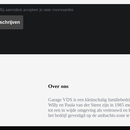
ij aanvinken accepteer je onze voorwaarden
Over ons
Garage VDS is een kleinschalig familiebedrij
Willy en Paula van der Steen zijn in 1985 me
tot een in wijde omgeving als vertrouwd en 
het bedrijf gevestigd op de ambachts-zone te