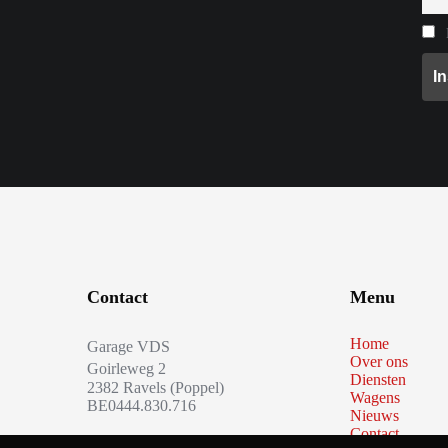
B
Contact
Menu
Home
Garage VDS
Over ons
Goirleweg 2
Diensten
2382 Ravels (Poppel)
Wagens
BE0444.830.716
Nieuws
Contact
+32(0)14 65 80 34