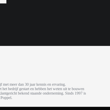
f met meer dan 30 jaar kennis en ervaring.
t het bedrijf gestart en hebben het weten uit te bouwen
klantgericht bekend staande onderneming. Sinds 1997 is
 Poppel.