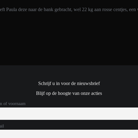
eft Paula deze naar de bank gebracht, wel 22 kg aan rosse centjes, ee
Schrijf u in voor de nieuwsbrief
Blijf op de hoogte van onze acties
m of voornaam
il