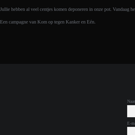
Jullie hebben al veel centjes komen deponeren in onze pot. Vandaag he
Een campagne van Kom op tegen Kanker en Eén.
Naa
E-ma